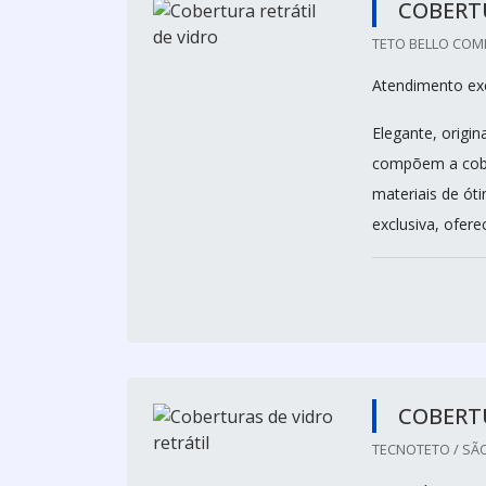
COBERTU
TETO BELLO COME
Atendimento exc
Elegante, origin
compõem a cober
materiais de ót
exclusiva, ofere
COBERTU
TECNOTETO / SÃ