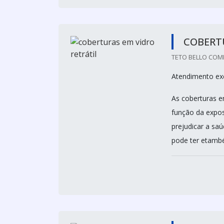
COBERTU
TETO BELLO COME
Atendimento exc
As coberturas e
função da expos
prejudicar a sa
pode ter etambé