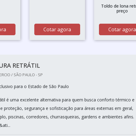
Toldo de lona retr
preço
ora
Cotar agora
Cotar agora
URA RETRÁTIL
RCIO / SÃO PAULO - SP
lusivo para o Estado de São Paulo
rátil é uma excelente alternativa para quem busca conforto térmico e
de proteção, segurança e sofisticação para áreas externas em geral,
o, piscinas, corredores, churrasqueiras, gardens e ambientes afins.
ati...