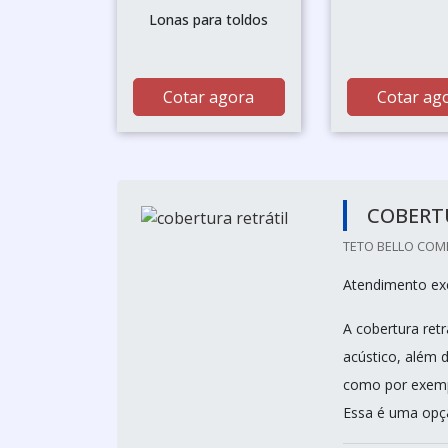
Lonas para toldos
Cotar agora
Cotar ag
COBERT
TETO BELLO COME
Atendimento exc
A cobertura ret
acústico, além 
como por exempl
Essa é uma opç&