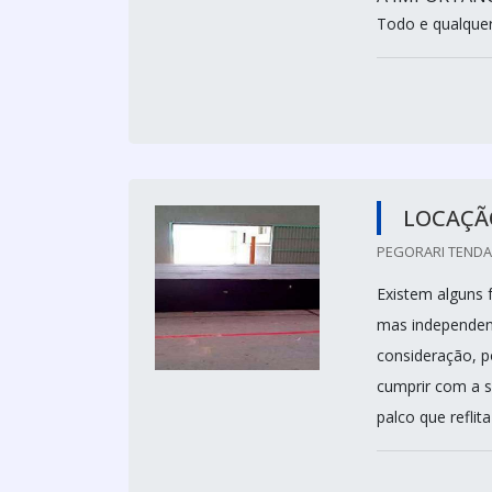
Todo e qualquer 
LOCAÇÃ
PEGORARI TENDAS
Existem alguns 
mas independent
consideração, po
cumprir com a s
palco que reflit