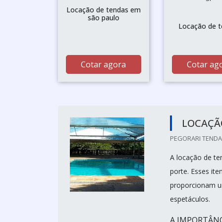
Locação de tendas em
são paulo
Locação de 
Cotar agora
Cotar ag
LOCAÇÃ
PEGORARI TENDAS
A locação de te
porte. Esses ite
proporcionam um
espetáculos.
A IMPORTÂNC