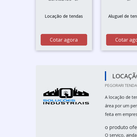
Locação de tendas
Aluguel de te
Cotar agora
Cotar ag
LOCAÇÃ
PEGORARI TENDAS
A locação de te
área por um per
feita em empre
o produto ofe
O serviço, ainda