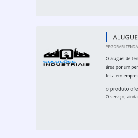
ALUGUEL
PEGORARI TENDAS
O aluguel de te
área por um per
feita em empre
o produto ofe
O serviço, aind