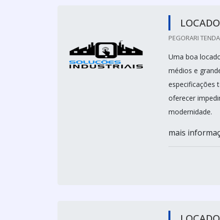
LOCADO
PEGORARI TENDAS
Uma boa locador
médios e grande
especificações
oferecer impedi
modernidade.
mais informaçõ
LOCADO