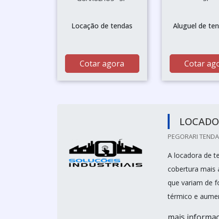
Locação de tendas
Aluguel de te
Cotar agora
Cotar ag
LOCADO
PEGORARI TENDAS
A locadora de t
cobertura mais
que variam de f
térmico e aumen
mais informaç