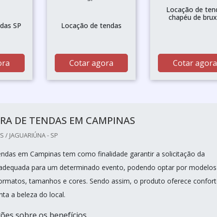
Locação de ten
chapéu de bru
ndas SP
Locação de tendas
ora
Cotar agora
Cotar agora
RA DE TENDAS EM CAMPINAS
 / JAGUARIÚNA - SP
endas em Campinas tem como finalidade garantir a solicitação da
 adequada para um determinado evento, podendo optar por modelos
ormatos, tamanhos e cores. Sendo assim, o produto oferece confor
ta a beleza do local.
ões sobre os benefícios