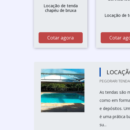
Locação de tenda
chapéu de bruxa
Locação de 
Cotar agora
Cotar ag
LOCAÇÃ
PEGORARI TENDAS
As tendas são m
como em format
e depósitos. Um
é uma prática ba
su...