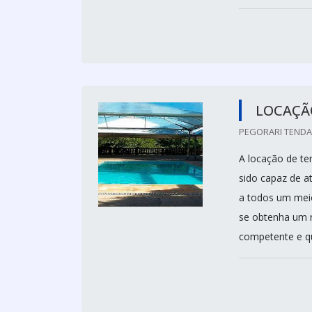
LOCAÇÃ
PEGORARI TENDAS
A locação de te
sido capaz de a
a todos um meio
se obtenha um r
competente e qu